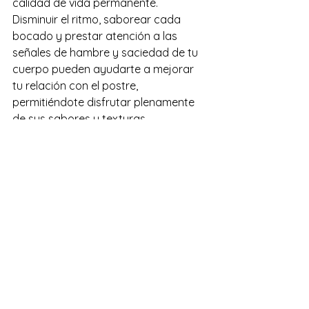
calidad de vida permanente. 
Disminuir el ritmo, saborear cada 
bocado y prestar atención a las 
señales de hambre y saciedad de tu 
cuerpo pueden ayudarte a mejorar 
tu relación con el postre, 
permitiéndote disfrutar plenamente 
de sus sabores y texturas.
Confiterías
Comportamiento Alimentario
Ver todo
Entradas recientes