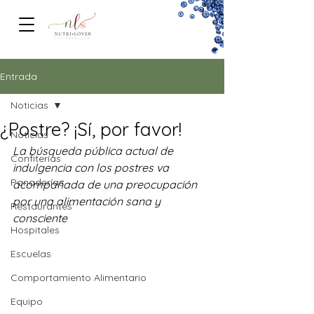
FOODSERVICe
Entrada
Noticias
¿Postre? ¡Sí, por favor!
Noticias
La búsqueda pública actual de 
Confiterías
indulgencia con los postres va 
Panaderías
acompañada de una preocupación 
por una alimentación sana y 
Restaurantes
consciente
Hospitales
Escuelas
Comportamiento Alimentario
Equipo