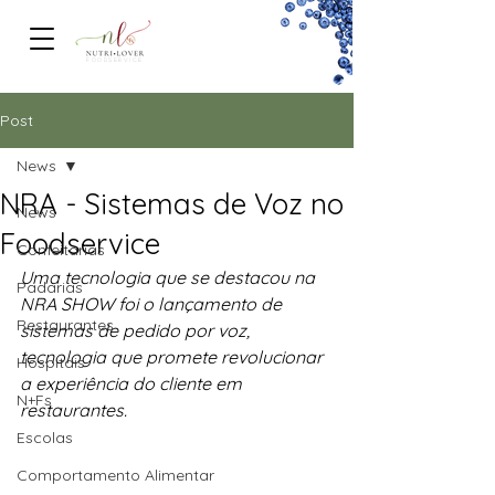
FOODSERVICe
Post
News
NRA - Sistemas de Voz no
News
Foodservice
Confeitarias
Uma tecnologia que se destacou na 
Padarias
NRA SHOW foi o lançamento de 
Restaurantes
sistemas de pedido por voz,  
tecnologia que promete revolucionar 
Hospitais
a experiência do cliente em 
N+Fs
restaurantes. 
Escolas
Comportamento Alimentar