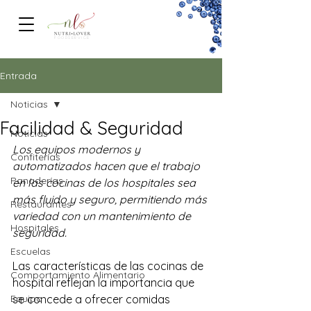
FOODSERVICe
Entrada
Noticias
Facilidad & Seguridad
Noticias
Los equipos modernos y 
Confiterías
automatizados hacen que el trabajo 
Panaderías
en las cocinas de los hospitales sea 
más fluido y seguro, permitiendo más 
Restaurantes
variedad con un mantenimiento de 
Hospitales
seguridad.
Escuelas
Las características de las cocinas de 
Comportamiento Alimentario
hospital reflejan la importancia que 
Equipo
se concede a ofrecer comidas 