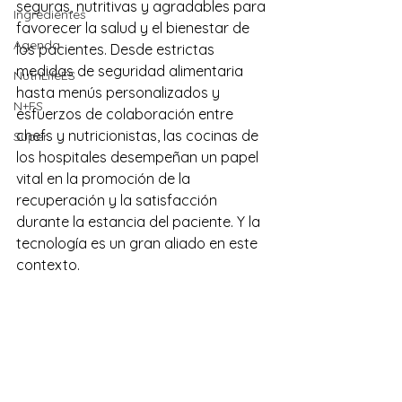
seguras, nutritivas y agradables para 
Ingredientes
favorecer la salud y el bienestar de 
Agenda
los pacientes. Desde estrictas 
medidas de seguridad alimentaria 
NutriLifeES
hasta menús personalizados y 
N+FS
esfuerzos de colaboración entre 
chefs y nutricionistas, las cocinas de 
Super
los hospitales desempeñan un papel 
vital en la promoción de la 
recuperación y la satisfacción 
durante la estancia del paciente. Y la 
tecnología es un gran aliado en este 
contexto.