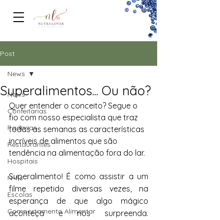
FOODSERVICe
Post
News
Superalimentos... Ou não?
News
Quer entender o conceito? Segue o 
Confeitarias
fio com nosso especialista que traz 
Padarias
todas as semanas as características 
incríveis de alimentos que são 
Restaurantes
tendência na alimentação fora do lar.
Hospitais
Superalimento! É como assistir a um 
N+Fs
filme repetido diversas vezes, na 
Escolas
esperança de que algo mágico 
Comportamento Alimentar
aconteça e nos surpreenda. 