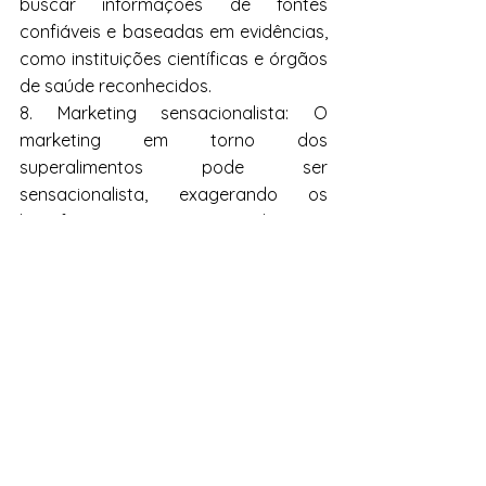
buscar informações de fontes 
confiáveis ​​e baseadas em evidências, 
como instituições científicas e órgãos 
de saúde reconhecidos.
8. Marketing sensacionalista: O 
marketing em torno dos 
superalimentos pode ser 
sensacionalista, exagerando os 
benefícios e minimizando as 
limitações desses alimentos. É 
importante questionar se as 
alegações são apoiadas por 
evidências científicas sólidas ou se 
são apenas estratégias de vendas.
9. Individualidade bioquímica: Cada 
indivíduo é único e tem necessidades 
nutricionais diferentes. O que pode 
ser benéfico para uma pessoa pode 