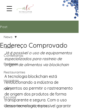
FOODSERVICe
Post
News
Endereço Comprovado
News
Já é possível o uso de equipamentos 
Confeitarias
especializados para rastreio de 
Padarias
origem de alimentos via blockchain 
Restaurantes
A tecnologia blockchain está 
Hospitais
revolucionando a indústria de 
alimentos ao permitir o rastreamento 
N+Fs
de origem dos produtos de forma 
Escolas
transparente e segura. Com o uso 
Comportamento Alimentar
dessa tecnologia, é possível garantir 