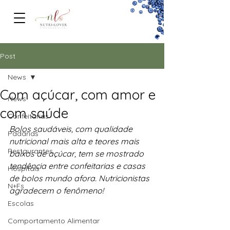
FOODSERVICe
Post
News
Com açúcar, com amor e
News
com saúde
Confeitarias
Bolos saudáveis, com qualidade 
Padarias
nutricional mais alta e teores mais 
Restaurantes
baixos de açúcar, tem se mostrado 
tendência entre confeitarias e casas 
Hospitais
de bolos mundo afora. Nutricionistas 
N+Fs
agradecem o fenômeno!
Escolas
Comportamento Alimentar