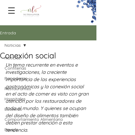
FOODSERVICe
Entrada
Noticias
Conexión social
Noticias
Un tema recurrente en eventos e 
Confiterías
investigaciones, la creciente 
Panaderías
importancia de las experiencias 
gastronómicas y la conexión social 
Restaurantes
en el acto de comer es visto con gran 
Hospitales
atención por los restauradores de 
todo el mundo. Y quienes se ocupan 
Escuelas
del diseño de alimentos también 
Comportamiento Alimentario
deben prestar atención a esta 
Equipo
tendencia.