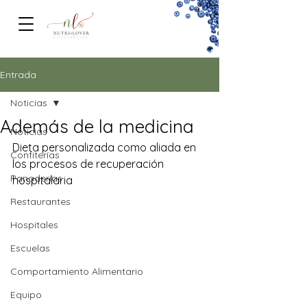
FOODSERVICe
Entrada
Noticias
Además de la medicina
Noticias
Dieta personalizada como aliada en 
Confiterías
los procesos de recuperación 
Panaderías
hospitalaria
Restaurantes
Hospitales
Escuelas
Comportamiento Alimentario
Equipo