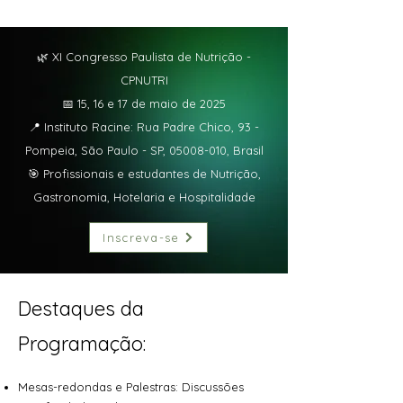
🌿 XI Congresso Paulista de Nutrição -
CPNUTRI
📅 15, 16 e 17 de maio de 2025
📍 Instituto Racine: Rua Padre Chico, 93 -
Pompeia, São Paulo - SP,
05008-010
, Brasil
🎯 Profissionais e estudantes de Nutrição,
Gastronomia, Hotelaria e Hospitalidade
Inscreva-se
Destaques da
Programação:
Mesas-redondas e Palestras: Discussões